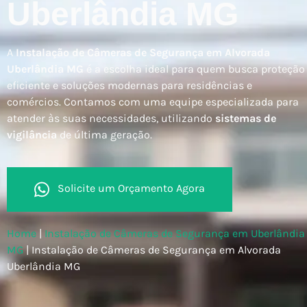
Uberlândia MG
A
Instalação de Câmeras de Segurança em Alvorada
Uberlândia MG
é a escolha ideal para quem busca proteção
eficiente e soluções modernas para residências e
comércios. Contamos com uma equipe especializada para
atender às suas necessidades, utilizando
sistemas de
vigilância
de última geração.
Solicite um Orçamento Agora
Home
|
Instalação de Câmeras de Segurança em Uberlândia
MG
|
Instalação de Câmeras de Segurança em Alvorada
Uberlândia MG