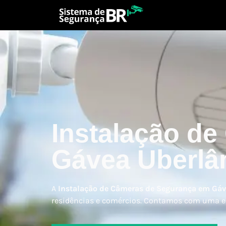
Instalação d
Gávea Uberlâ
A
Instalação de Câmeras de Segurança em Gá
residências e comércios. Contamos com uma eq