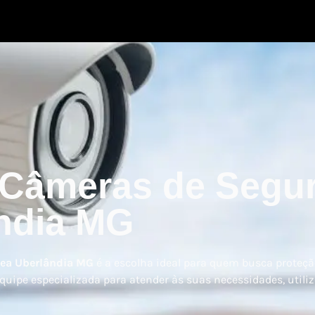
e Câmeras de Segu
ndia MG
vea Uberlândia MG
é a escolha ideal para quem busca proteçã
uipe especializada para atender às suas necessidades, util