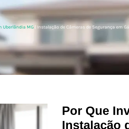
m Uberlândia MG
|
Instalação de Câmeras de Segurança em G
Por Que Inv
Instalação