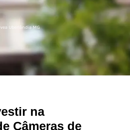
ávea Uberlândia MG
estir na
 de Câmeras de