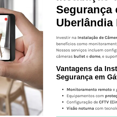
Segurança
Uberlândia
Investir na
Instalação de Câme
benefícios como monitoramento
Nossos serviços incluem confi
câmeras
bullet
e
dome
, e supor
Vantagens da Ins
Segurança em Gá
Monitoramento remoto
e 
Equipamentos com
prote
Configuração de
CFTV (Ci
Visão noturna
com tecnolo