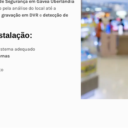
 de Segurança em Gávea Uberlândia
pela análise do local até a
o
gravação em DVR
e
detecção de
stalação:
sistema adequado
ernas
to