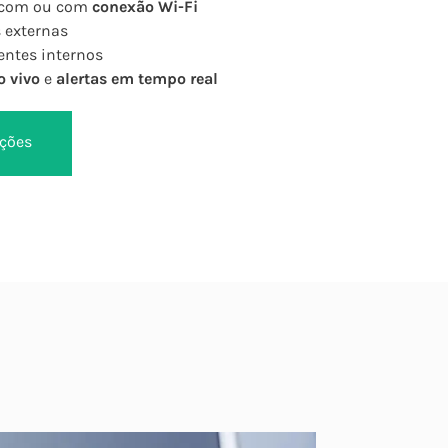
com ou com
conexão Wi-Fi
 externas
ntes internos
o vivo
e
alertas em tempo real
ções