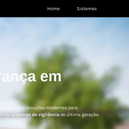
Home
Sistemas
rança em
o eficiente e soluções modernas para
izando
sistemas de vigilância
de última geração.