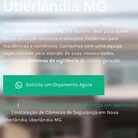
Uberlândia MG
A
Instalação de Câmeras de Segurança em Nova
Uberlândia Uberlândia MG
é a escolha ideal para quem
busca proteção eficiente e soluções modernas para
residências e comércios. Contamos com uma equipe
especializada para atender às suas necessidades,
utilizando
sistemas de vigilância
de última geração.
Solicite um Orçamento Agora
Home
|
Instalação de Câmeras de Segurança em Uberlândia
MG
|
Instalação de Câmeras de Segurança em Nova
Uberlândia Uberlândia MG