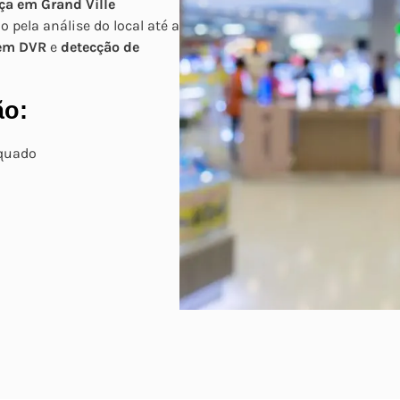
ça em Grand Ville
pela análise do local até a
 em DVR
e
detecção de
ão:
equado