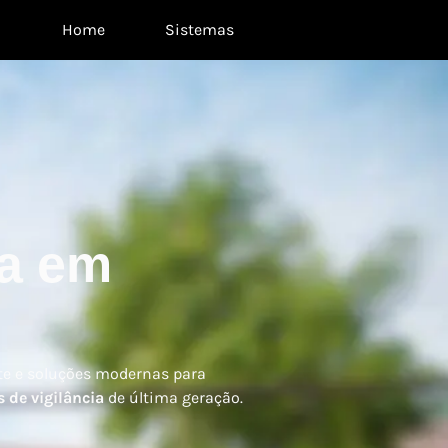
Home
Sistemas
ça em
nte e soluções modernas para
 de vigilância
de última geração.