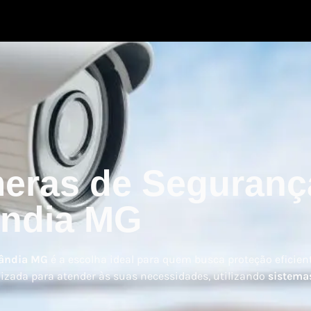
meras de Seguran
ândia MG
lândia MG
é a escolha ideal para quem busca proteção eficie
zada para atender às suas necessidades, utilizando
sistemas