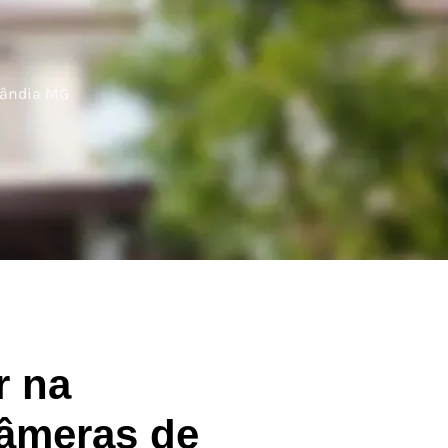
lândia MG
r na
Câmeras de