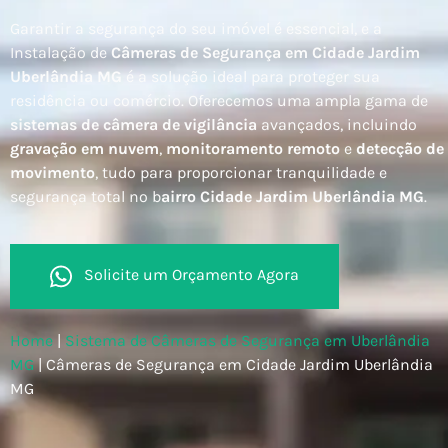
Garantir a segurança do seu imóvel é essencial, e a
Instalação de
Câmeras de Segurança em Cidade Jardim
Uberlândia MG
é a solução ideal para proteger sua
residência ou comércio. Oferecemos uma ampla gama de
sistemas de câmera de vigilância
avançados, incluindo
gravação em nuvem
,
monitoramento remoto
e
detecção de
movimento
, tudo para proporcionar tranquilidade e
segurança total no b
airro Cidade Jardim Uberlândia MG
.
Solicite um Orçamento Agora
Home
|
Sistema de Câmeras de Segurança em Uberlândia
MG
|
Câmeras de Segurança em Cidade Jardim Uberlândia
MG