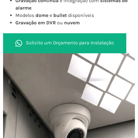
Gravação contínua
e integração com
sistemas de
alarme
Modelos
dome
e
bullet
disponíveis
Gravação em DVR
ou
nuvem
Solicite um Orçamento para Instalação