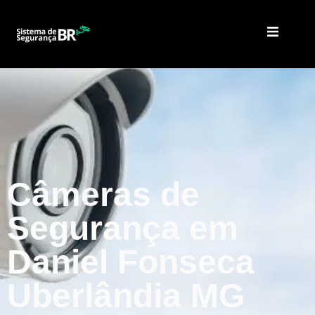
Câmeras de
Segurança em
Daniel Fonseca
Uberlândia MG