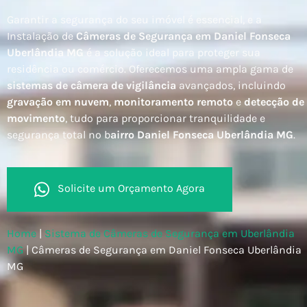
Garantir a segurança do seu imóvel é essencial, e a
Instalação de
Câmeras de Segurança em Daniel Fonseca
Uberlândia MG
é a solução ideal para proteger sua
residência ou comércio. Oferecemos uma ampla gama de
sistemas de câmera de vigilância
avançados, incluindo
gravação em nuvem
,
monitoramento remoto
e
detecção de
movimento
, tudo para proporcionar tranquilidade e
segurança total no b
airro Daniel Fonseca Uberlândia MG
.
Solicite um Orçamento Agora
Home
|
Sistema de Câmeras de Segurança em Uberlândia
MG
|
Câmeras de Segurança em Daniel Fonseca Uberlândia
MG