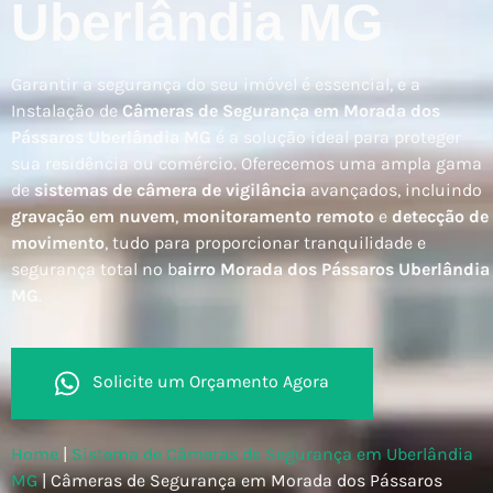
Uberlândia MG
Garantir a segurança do seu imóvel é essencial, e a
Instalação de
Câmeras de Segurança em Morada dos
Pássaros Uberlândia MG
é a solução ideal para proteger
sua residência ou comércio. Oferecemos uma ampla gama
de
sistemas de câmera de vigilância
avançados, incluindo
gravação em nuvem
,
monitoramento remoto
e
detecção de
movimento
, tudo para proporcionar tranquilidade e
segurança total no b
airro Morada dos Pássaros Uberlândia
MG
.
Solicite um Orçamento Agora
Home
|
Sistema de Câmeras de Segurança em Uberlândia
MG
|
Câmeras de Segurança em Morada dos Pássaros