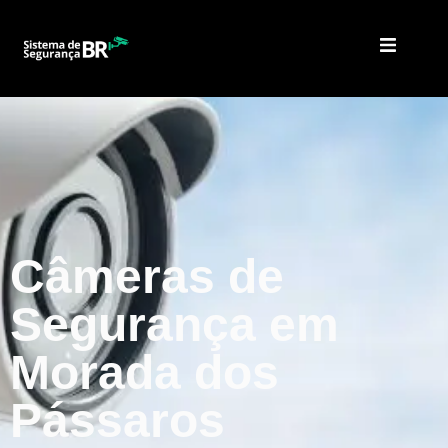
Câmeras de
Segurança em
Morada dos
Pássaros