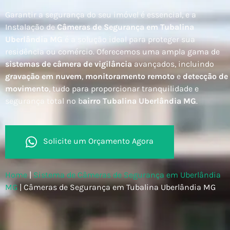
Garantir a segurança do seu imóvel é essencial, e a
Instalação de
Câmeras de Segurança em Tubalina
Uberlândia MG
é a solução ideal para proteger sua
residência ou comércio. Oferecemos uma ampla gama de
sistemas de câmera de vigilância
avançados, incluindo
gravação em nuvem
,
monitoramento remoto
e
detecção de
movimento
, tudo para proporcionar tranquilidade e
segurança total no b
airro Tubalina Uberlândia MG
.
Solicite um Orçamento Agora
Home
|
Sistema de Câmeras de Segurança em Uberlândia
MG
|
Câmeras de Segurança em Tubalina Uberlândia MG