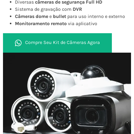
Diversas
câmeras de segurança Full HD
Sistema de gravação com
DVR
Câmeras dome
e
bullet
para uso interno e externo
Monitoramento remoto
via aplicativo
Compre Seu Kit de Câmeras Agora