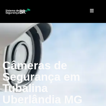
Câmeras de
Segurança em
Tubalina
Uberlândia MG