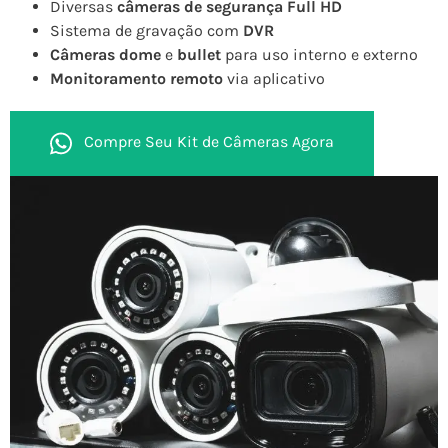
Diversas
câmeras de segurança Full HD
Sistema de gravação com
DVR
Câmeras dome
e
bullet
para uso interno e externo
Monitoramento remoto
via aplicativo
Compre Seu Kit de Câmeras Agora