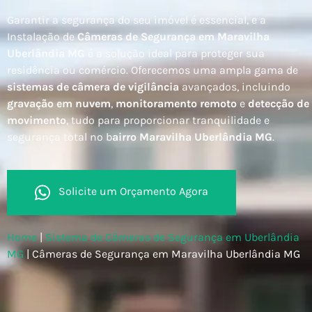
Garantir a segurança do seu imóvel é essencial, e a
Instalação de
Câmeras de Segurança em Maravilha
Uberlândia MG
é a solução ideal para proteger sua
residência ou comércio. Oferecemos uma ampla gama de
sistemas de câmera de vigilância
avançados, incluindo
gravação em nuvem
,
monitoramento remoto
e
detecção de
movimento
, tudo para proporcionar tranquilidade e
segurança total no b
airro Maravilha Uberlândia MG
.
Solicite um Orçamento Agora
Home
|
Sistema de Câmeras de Segurança em Uberlândia
MG
|
Câmeras de Segurança em Maravilha Uberlândia MG