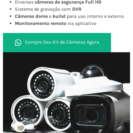
Diversas
câmeras de segurança Full HD
Sistema de gravação com
DVR
Câmeras dome
e
bullet
para uso interno e externo
Monitoramento remoto
via aplicativo
Compre Seu Kit de Câmeras Agora