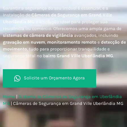
Garantir a segurança do seu imóvel é essencial, e a
Instalação de
Câmeras de Segurança em Grand Ville
Uberlândia MG
é a solução ideal para proteger sua
residência ou comércio. Oferecemos uma ampla gama de
sistemas de câmera de vigilância
avançados, incluindo
gravação em nuvem
,
monitoramento remoto
e
detecção de
movimento
, tudo para proporcionar tranquilidade e
segurança total no b
airro Grand Ville Uberlândia MG
.
Solicite um Orçamento Agora
Home
|
Sistema de Câmeras de Segurança em Uberlândia
MG
|
Câmeras de Segurança em Grand Ville Uberlândia MG